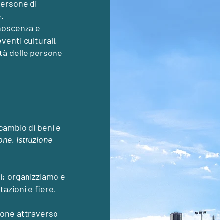
persone di
e.
onoscenza e
venti culturali,
tità delle persone
cambio di beni e
one
,
istruzione
vi; organizziamo e
azioni e fiere.
zione attraverso