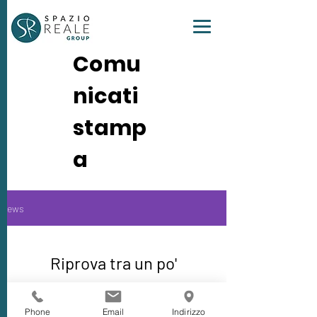
Comu
nicati
stamp
a
News
Riprova tra un po'
Quando verranno pubblicati i post, li
vedrai qui.
Phone
Email
Indirizzo