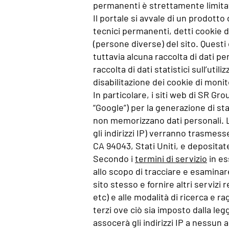
permanenti è strettamente limitato a
Il portale si avvale di un prodotto 
tecnici permanenti, detti cookie di
(persone diverse) del sito. Quest
tuttavia alcuna raccolta di dati pe
raccolta di dati statistici sull’uti
disabilitazione dei cookie di monit
In particolare, i siti web di SR Gr
“Google”) per la generazione di sta
non memorizzano dati personali. Le 
gli indirizzi IP) verranno trasme
CA 94043, Stati Uniti, e depositat
Secondo i
termini di servizio
in es
allo scopo di tracciare e esaminare
sito stesso e fornire altri servizi 
etc) e alle modalità di ricerca e 
terzi ove ciò sia imposto dalla le
assocerà gli indirizzi IP a nessun