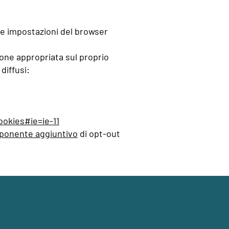
lle impostazioni del browser
ione appropriata sul proprio
diffusi:
ookies#ie=ie-11
onente aggiuntivo
di opt-out