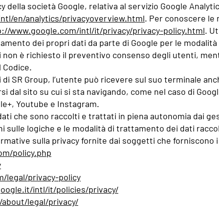
 della società Google, relativa al servizio Google Analytics,
ntl/en/analytics/privacyoverview.html
. Per conoscere le 
p://www.google.com/intl/it/privacy/privacy-policy.html
. Ut
mento dei propri dati da parte di Google per le modalità e 
ci non è richiesto il preventivo consenso degli utenti, men
el Codice.
ti di SR Group, l’utente può ricevere sul suo terminale an
rsi dal sito su cui si sta navigando, come nel caso di Goog
gle+, Youtube e Instagram.
ti che sono raccolti e trattati in piena autonomia dai gest
sulle logiche e le modalità di trattamento dei dati raccolt
ormative sulla privacy fornite dai soggetti che forniscono i
om/policy.php
y
/legal/privacy-policy
ogle.it/intl/it/policies/privacy/
about/legal/privacy/