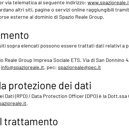
er via telematica al seguente indirizzo:
www.spazioreale.i
dano altri siti, pagine o servizi online raggiungibili tram
isorse esterne al dominio di Spazio Reale Group.
tamento
iti sopra elencati possono essere trattati dati relativi a 
io Reale Group Impresa Sociale ETS, Via di San Donnino 4/
:
info@spazioreale.it
, pec:
spazioreale@pec.it
a protezione dei dati
i Dati (RPD) / Data Protection Officer (DPO) è la Dott.ssa O
azioreale.it
.
l trattamento