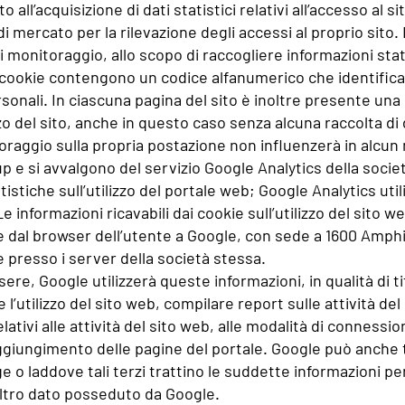
ll’acquisizione di dati statistici relativi all’accesso al si
di mercato per la rilevazione degli accessi al proprio sito. E
 monitoraggio, allo scopo di raccogliere informazioni statis
i cookie contengono un codice alfanumerico che identifica
rsonali. In ciascuna pagina del sito è inoltre presente una p
lizzo del sito, anche in questo caso senza alcuna raccolta di
oraggio sulla propria postazione non influenzerà in alcun m
oup e si avvalgono del servizio Google Analytics della socie
tistiche sull’utilizzo del portale web; Google Analytics util
informazioni ricavabili dai cookie sull’utilizzo del sito w
sse dal browser dell’utente a Google, con sede a 1600 Amp
e presso i server della società stessa.
sere, Google utilizzerà queste informazioni, in qualità di
 l’utilizzo del sito web, compilare report sulle attività del
relativi alle attività del sito web, alle modalità di connessi
raggiungimento delle pagine del portale. Google può anche 
gge o laddove tali terzi trattino le suddette informazioni 
 altro dato posseduto da Google.